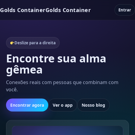
Golds Container
Golds Container
Entrar
Deslize para a direita
Encontre sua alma
gêmea
Conexões reais com pessoas que combinam com
você.
Encontrar agora
Ver o app
Nosso blog